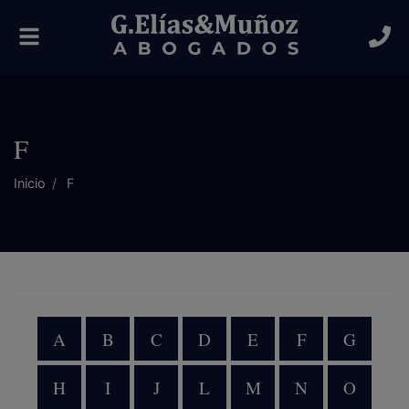
Alternar
navegación
F
Inicio
F
A
B
C
D
E
F
G
H
I
J
L
M
N
O