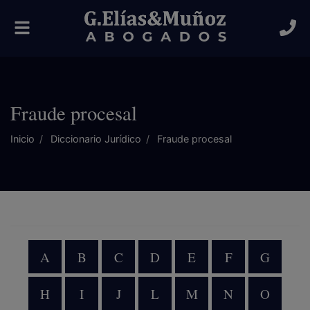
Alternar
navegación
Fraude procesal
Inicio
Diccionario Jurídico
Fraude procesal
A
B
C
D
E
F
G
H
I
J
L
M
N
O