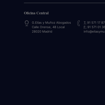
Oficina Central
G.Elías y Muñoz Abogados
T:
91 571 17 87
Calle Orense, 48 Local
F:
91 571 01 3
28020
Madrid
info@eliasym