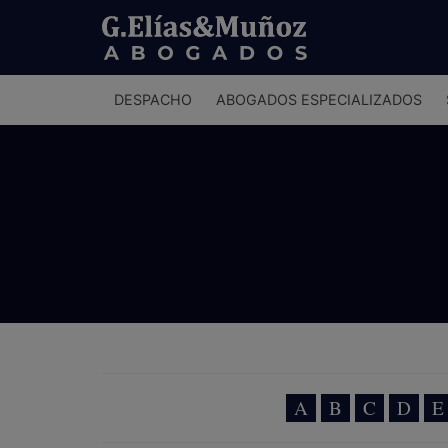
Menú
DESPACHO
ABOGADOS ESPECIALIZADOS
principal
A
B
C
D
E