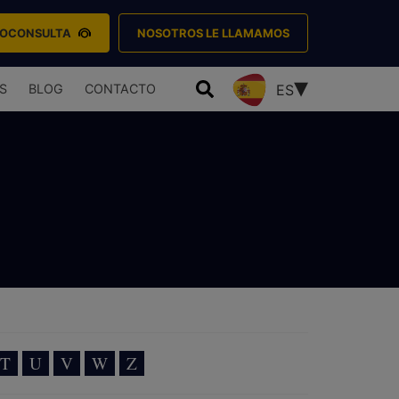
EOCONSULTA
NOSOTROS LE LLAMAMOS
S
BLOG
CONTACTO
ES
T
U
V
W
Z