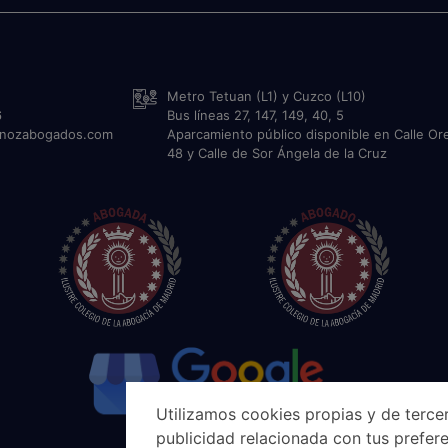
Metro Tetuan (L1) y Cuzco (L10)
6
Bus líneas 27, 147, 149, 40, 5
unozabogados.com
Aparcamiento público disponible en Calle Or
48 y Calle de Sor Ángela de la Cruz
Utilizamos cookies propias y de tercer
publicidad relacionada con tus prefere