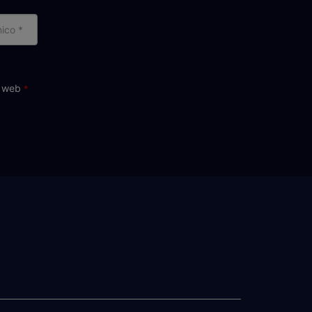
reo
ctrónico
o web