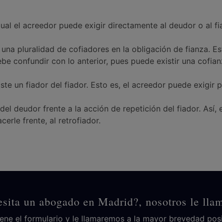
 cual el acreedor puede exigir directamente al deudor o al f
una pluralidad de cofiadores en la obligación de fianza. E
e confundir con lo anterior, pues puede existir una cofian
e un fiador del fiador. Esto es, el acreedor puede exigir p
del deudor frente a la acción de repetición del fiador. Así,
erle frente, al retrofiador.
sita un abogado en Madrid?, nosotros le ll
lene el formulario y le llamaremos a la mayor brevedad posi