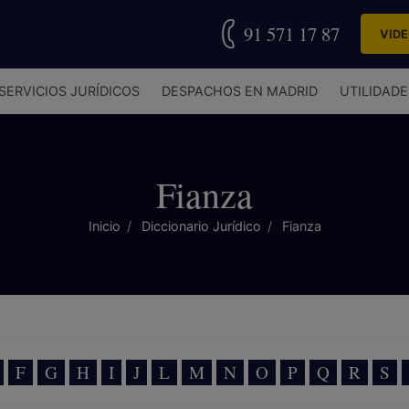
91 571 17 87
VID
SERVICIOS JURÍDICOS
DESPACHOS EN MADRID
UTILIDADE
Fianza
Inicio
Diccionario Jurídico
Fianza
F
G
H
I
J
L
M
N
O
P
Q
R
S