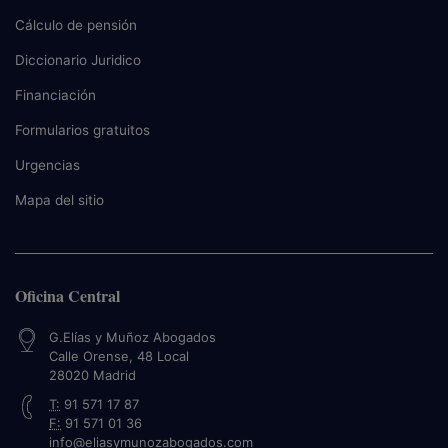
Cálculo de pensión
Diccionario Juridico
Financiación
Formularios gratuitos
Urgencias
Mapa del sitio
Oficina Central
G.Elías y Muñoz Abogados
Calle Orense, 48 Local
28020
Madrid
T:
91 571 17 87
F:
91 571 01 36
info@eliasymunozabogados.com