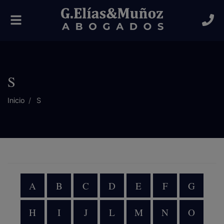
Alternar
navegación
S
Inicio
S
A
B
C
D
E
F
G
H
I
J
L
M
N
O