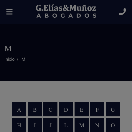
Alternar
navegación
M
Inicio
M
A
B
C
D
E
F
G
H
I
J
L
M
N
O