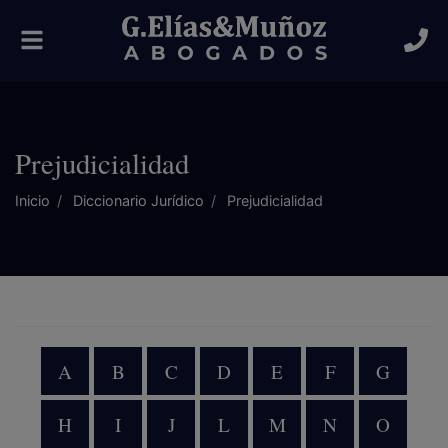
Alternar
navegación
Prejudicialidad
Inicio
Diccionario Jurídico
Prejudicialidad
A
B
C
D
E
F
G
H
I
J
L
M
N
O