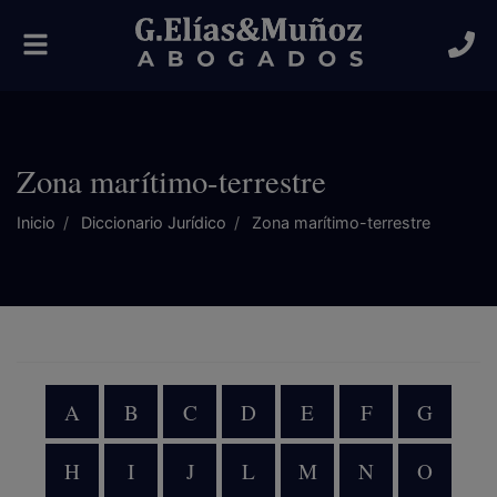
Alternar
navegación
Zona marítimo-terrestre
Inicio
Diccionario Jurídico
Zona marítimo-terrestre
A
B
C
D
E
F
G
H
I
J
L
M
N
O