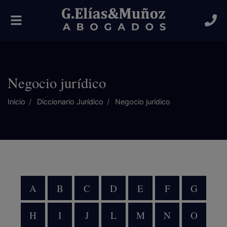
Alternar
navegación
Negocio jurídico
Inicio
Diccionario Jurídico
Negocio jurídico
A
B
C
D
E
F
G
H
I
J
L
M
N
O