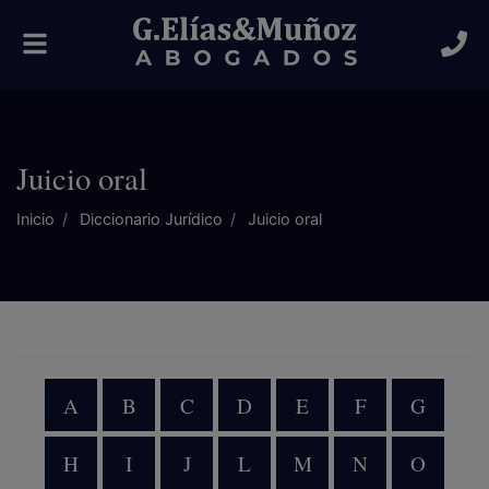
Alternar
navegación
Juicio oral
Inicio
Diccionario Jurídico
Juicio oral
A
B
C
D
E
F
G
H
I
J
L
M
N
O