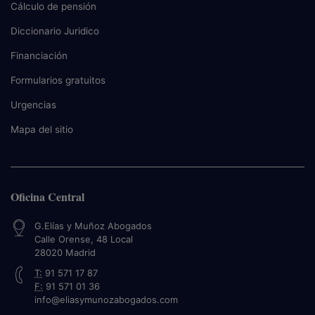
Cálculo de pensión
Diccionario Juridico
Financiación
Formularios gratuitos
Urgencias
Mapa del sitio
Oficina Central
G.Elías y Muñoz Abogados
Calle Orense, 48 Local
28020
Madrid
T:
91 571 17 87
F:
91 571 01 36
info@eliasymunozabogados.com