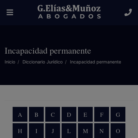
Alternar
navegación
Incapacidad permanente
Inicio
Diccionario Jurídico
Incapacidad permanente
A
B
C
D
E
F
G
H
I
J
L
M
N
O