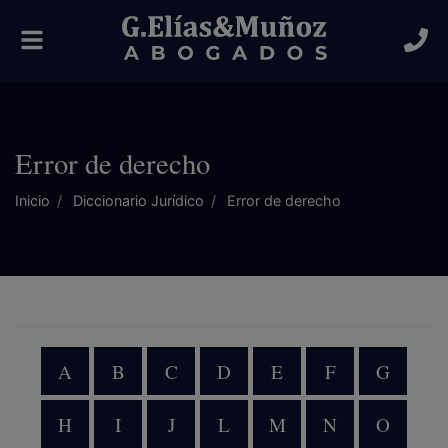
Alternar
navegación
Error de derecho
Inicio
Diccionario Jurídico
Error de derecho
A
B
C
D
E
F
G
H
I
J
L
M
N
O