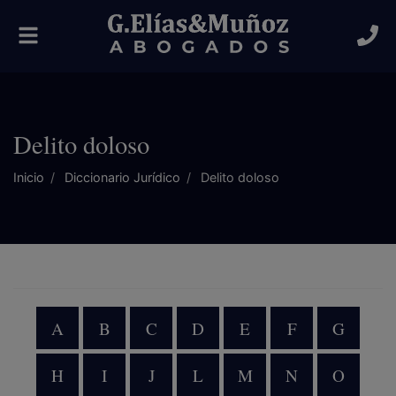
Alternar
navegación
Delito doloso
Inicio
Diccionario Jurídico
Delito doloso
A
B
C
D
E
F
G
H
I
J
L
M
N
O