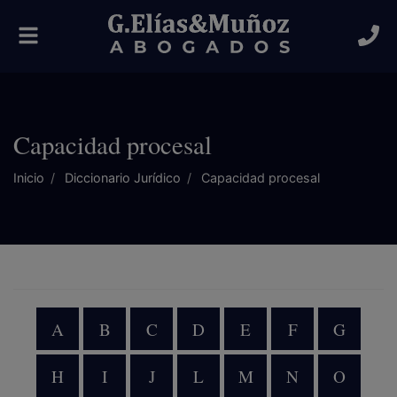
Alternar
navegación
Capacidad procesal
Inicio
Diccionario Jurídico
Capacidad procesal
A
B
C
D
E
F
G
H
I
J
L
M
N
O