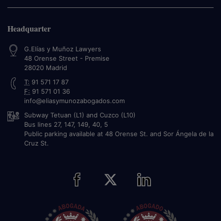
Headquarter
G.Elías y Muñoz Lawyers
48 Orense Street - Premise
28020
Madrid
T:
91 571 17 87
F:
91 571 01 36
info@eliasymunozabogados.com
Subway Tetuan (L1) and Cuzco (L10)
Bus lines 27, 147, 149, 40, 5
Public parking available at 48 Orense St. and Sor Ángela de la
Cruz St.