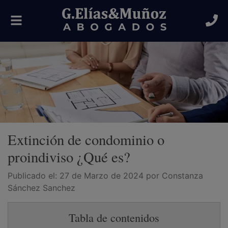
Alternar
navegación
Extinción de condominio o
proindiviso ¿Qué es?
Publicado el:
27 de Marzo de 2024
por Constanza
Sánchez Sanchez
Tabla de contenidos