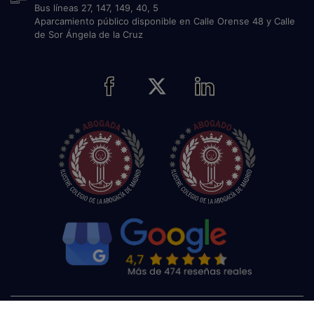
Bus líneas 27, 147, 149, 40, 5
Aparcamiento público disponible en Calle Orense 48 y Calle
de Sor Ángela de la Cruz