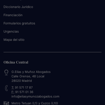
Diccionario Juridico
Financiación
Formularios gratuitos
Urgencias
Mapa del sitio
Oficina Central
G.Elías y Muñoz Abogados
Calle Orense, 48 Local
28020
Madrid
T:
91 571 17 87
F:
91 571 01 36
info@eliasymunozabogados.com
Metro Tetuan (L1) y Cuzco (L10)