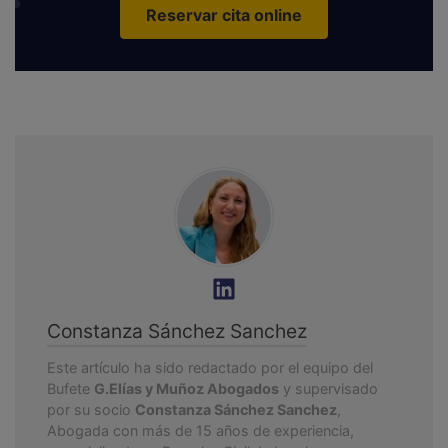
Reservar cita online
Constanza Sánchez Sanchez
Este artículo ha sido redactado por el equipo del
Bufete
G.Elías y Muñoz Abogados
y supervisado
por su socio
Constanza Sánchez Sanchez
,
Abogada con más de 15 años de experiencia,