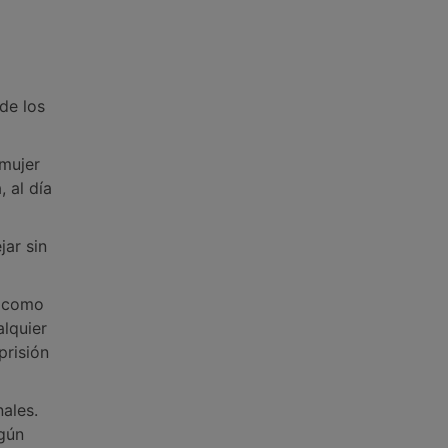
de los
mujer
 al día
jar sin
o como
alquier
prisión
ales.
lgún