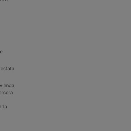
de
 estafa
vienda,
ercera
arla