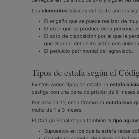
Se regula en los artículos 248 y siguientes d
Los
elementos
básicos del delito son los sig
El engaño que se puede realizar de muy
El error que se produce en la persona 
El acto de disposición por el que la pe
que el autor del delito actúe con ánimo 
El perjuicio patrimonial del agraviado.
Tipos de estafa según el Códi
Existen varios tipos de estafa, la
estafa bási
castiga con una pena de prisión de 6 meses a
Por otra parte, encontramos la
estafa leve
qu
multa de 1 a 3 meses.
El Código Penal regula también el
tipo agrav
Supuestos en los que la estafa recae s
Cuando se comete abusando de la firma d