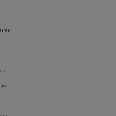
tante
 se
 una
otro