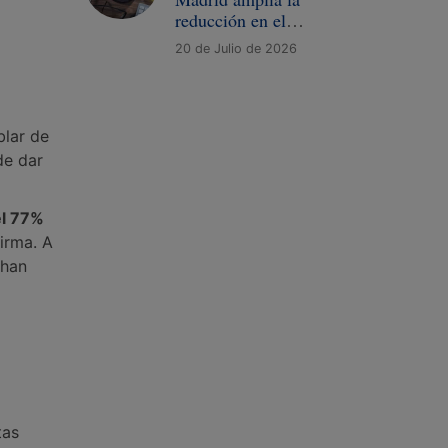
reducción en el
Impuesto de
20 de Julio de 2026
Sucesiones para
empresas familiares
blar de
de dar
el 77%
firma. A
 han
tas