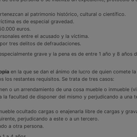
tenezcan al patrimonio histórico, cultural o científico.
víctima es de especial gravedad.
 50.000 euros.
sonales entre el acusado y la víctima.
por tres delitos de defraudaciones.
 especialmente grave y la pena es de entre 1 año y 8 años 
opia
en la que se dan el ánimo de lucro de quien comete la
 los restantes requisitos. Se trata de tres casos:
men o un arrendamiento de una cosa mueble o inmueble (vi
a la facultad de disponer del mismo y perjudicando a una t
ueble ocultado cargas o enajenarla libre de cargas y grav
uirente, perjudicando a este o a un tercero.
ndo a otra persona.
 1 a 4 años.