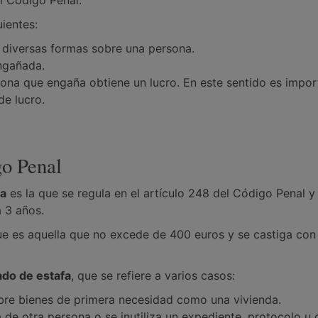
el Código Penal.
uientes:
 diversas formas sobre una persona.
engañada.
rsona que engaña obtiene un lucro. En este sentido es impor
de lucro.
go Penal
ca
es la que se regula en el artículo 248 del Código Penal y
 3 años.
e es aquella que no excede de 400 euros y se castiga con
ado de estafa
, que se refiere a varios casos:
obre bienes de primera necesidad como una vivienda.
e otra persona o se inutiliza un expediente, protocolo u 