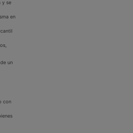
 y se
isma en
cantil
os,
 de un
o con
bienes