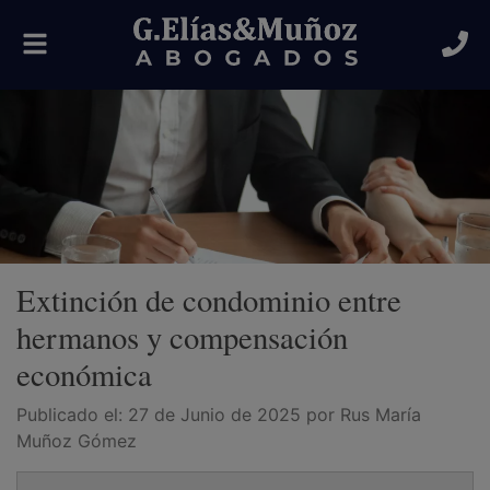
Alternar
navegación
Extinción de condominio entre
hermanos y compensación
económica
Publicado el:
27 de Junio de 2025
por Rus María
Muñoz Gómez