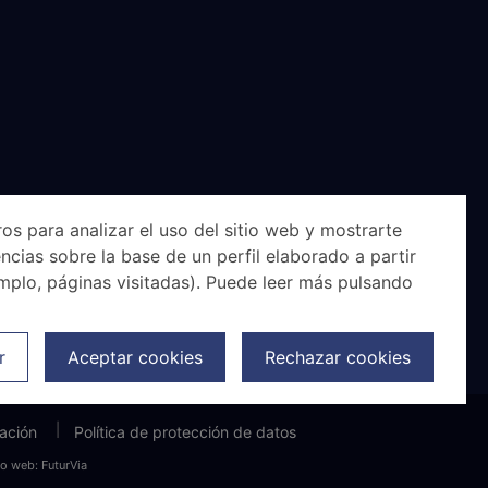
os para analizar el uso del sitio web y mostrarte
ncias sobre la base de un perfil elaborado a partir
mplo, páginas visitadas). Puede leer más pulsando
r
Aceptar cookies
Rechazar cookies
lación
Política de protección de datos
ño web:
FuturVia