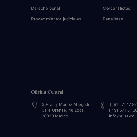
Derecho penal
Mercantilistas
Procedimientos judiciales
Penalistas
Oficina Central
G.Elías y Muñoz Abogados
T:
91 571 17 87
Calle Orense, 48 Local
F:
91 571 01 3
28020
Madrid
info@eliasym