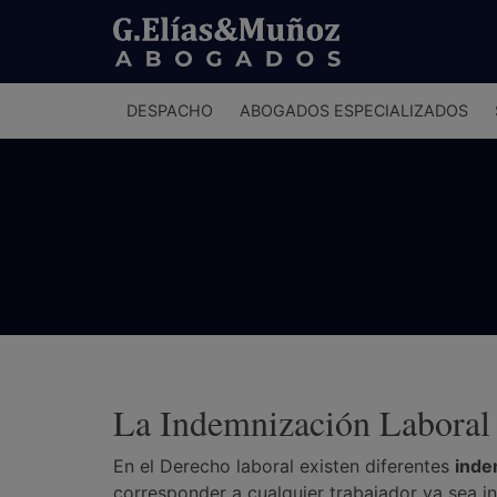
Menú
DESPACHO
ABOGADOS ESPECIALIZADOS
principal
La Indemnización Laboral
En el Derecho laboral existen diferentes
inde
corresponder a cualquier trabajador ya sea 