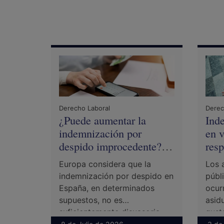
Derecho Laboral
Derech
a
¿Puede aumentar la
Ind
indemnización por
en v
ón de
despido improcedente?
resp
Europa presiona a
Ayu
se de
Europa considera que la
Los 
España
 la
indemnización por despido en
públ
 al
España, en determinados
ocur
u
supuestos, no es
asid
 al
suficientemente disuasoria
gusta
 da...