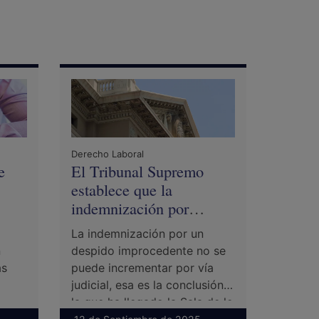
Derecho Laboral
Derecho 
e
El Tribunal Supremo
Lesió
establece que la
invali
indemnización por
despido no se puede
La indemnización por un
Una le
aumentar en vía judicial
n
despido improcedente no se
invalid
as
puede incrementar por vía
lesión,
judicial, esa es la conclusión a
deform
la que ha llegado la Sala de lo
trabaj