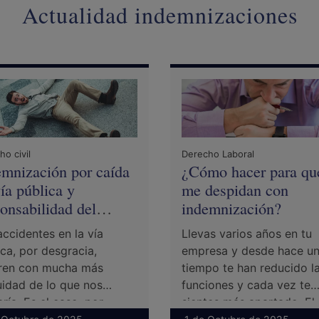
Actualidad indemnizaciones
o civil
Derecho Laboral
emnización por caída
¿Cómo hacer para qu
ía pública y
me despidan con
onsabilidad del
indemnización?
ntamiento
accidentes en la vía
Llevas varios años en tu
ica, por desgracia,
empresa y desde hace u
ren con mucha más
tiempo te han reducido l
uidad de lo que nos
funciones y cada vez te
ría. Es el caso, por
sientes más apartado. El