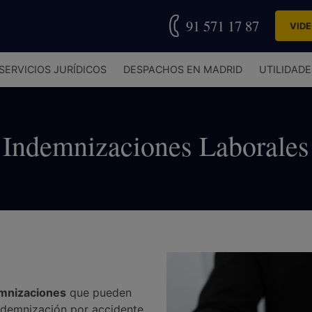
91 571 17 87
VID
SERVICIOS JURÍDICOS
DESPACHOS EN MADRID
UTILIDADE
Indemnizaciones Laborales
mnizaciones
que pueden
indemnización por accidente