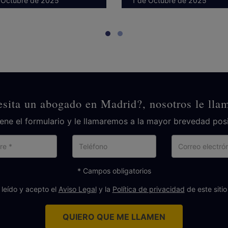
plo, de las caídas, que en
ambiente es hostil y recib
 Octubre de 2025
1 de Octubre de 2025
as...
sita un abogado en Madrid?, nosotros le ll
lene el formulario y le llamaremos a la mayor brevedad posi
Nombre
Teléfono
Cor
ele
* Campos obligatorios
 leído y acepto el
Aviso Legal
y la
Política de privacidad
de este siti
QUIERO QUE ME LLAMEN