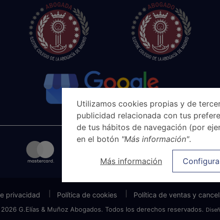
Utilizamos cookies propias y de tercer
publicidad relacionada con tus prefere
de tus hábitos de navegación (por eje
en el botón
"Más información"
.
Más información
Configura
de privacidad
Política de cookies
Política de ventas y cance
 2026 G.Elías & Muñoz Abogados. Todos los derechos reservados.
Dise