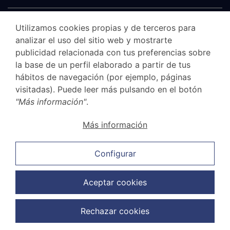
Utilizamos cookies propias y de terceros para
analizar el uso del sitio web y mostrarte
publicidad relacionada con tus preferencias sobre
la base de un perfil elaborado a partir de tus
hábitos de navegación (por ejemplo, páginas
visitadas). Puede leer más pulsando en el botón
"Más información"
.
Aviso legal
Más información
Canal Ético
Política de privacidad
Configurar
Política de cookies
Política de ventas y cancelación
Aceptar cookies
Política de protección de datos
Rechazar cookies
Copyright © 2026 G.Elías & Muñoz Abogados. Todos los derechos
reservados.
Diseño web:
FuturVia