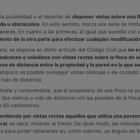
 la posibilidad o el derecho de
disponer vistas sobre una f
ida u obstaculice
. En este sentido, marca una serie de limi
neras. En cuanto a las primeras, al igual que sucedía con e
ento de la otra parte para efectuar cualquier modificació
era, se dispone en dicho artículo del Código Civil que
no e
balcones o voladizos con vistas rectas sobre la finca de u
os de distancia entre la propiedad y la pared en la que s
Tampoco es posible conseguir vistas oblicuas o de costado
 más de distancia.
imple y comprensible, que el propietario de una finca no p
n dos metros o más de distancia con las paredes de la finca
e 60 centímetros.
 entiende por vistas rectas aquellas que utiliza una perso
ral
, es decir, mirando al frente. De igual modo, las oblicua
beza para poder obtenerlas en, como máximo, un ángulo de 