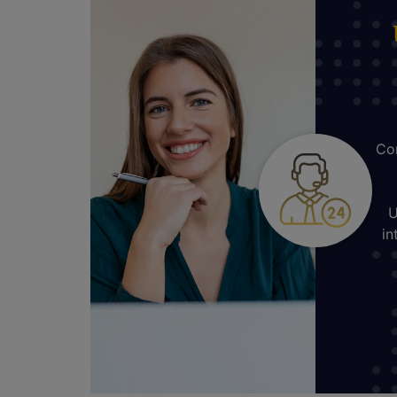
Con
U
in