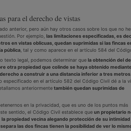
as para el derecho de vistas
ado anterior, pero aún hay otros casos sobre los que no h
uestión. Por ejemplo,
las limitaciones especificadas, es dec
ros en vistas oblicuas, quedan suprimidas si las fincas e
a pública
, tal y como aparece en el artículo 584 del Código
cho texto legal, podemos determinar que
la obtención del d
bre otra propiedad que colinde se haya obtenido mediante 
 derecho a construir a una distancia inferior a tres metros
especificado en el artículo 582 del Código Civil dé a la v
detallamos anteriormente
también quedan suprimidas de
detenernos en la privacidad, que es uno de los puntos más
ste sentido, el Código Civil establece que
un propietario n
e la propiedad vecina alegando protección de su intimidad 
 separa las dos fincas tienen la posibilidad de ver lo mis