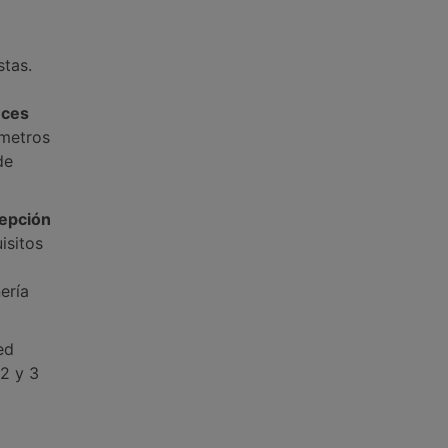
stas.
uces
ímetros
de
epción
isitos
ería
ed
2 y 3