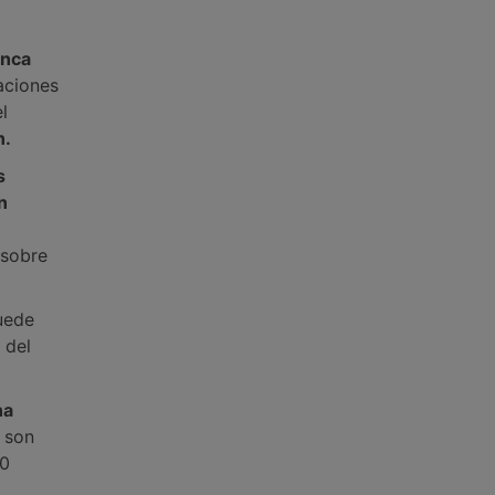
inca
taciones
l
n.
s
n
e
 sobre
uede
 del
na
s son
90