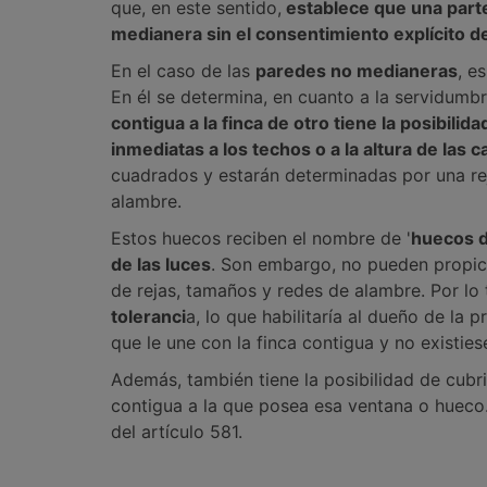
que, en este sentido,
establece que una part
medianera sin el consentimiento explícito de
En el caso de las
paredes no medianeras
, e
En él se determina, en cuanto a la servidumb
contigua a la finca de otro tiene la posibili
inmediatas a los techos o a la altura de las c
cuadrados y estarán determinadas por una rej
alambre.
Estos huecos reciben el nombre de '
huecos 
de las luces
. Son embargo, no pueden propicia
de rejas, tamaños y redes de alambre. Por l
toleranci
a, lo que habilitaría al dueño de la
que le une con la finca contigua y no existies
Además, también tiene la posibilidad de cubr
contigua a la que posea esa ventana o hueco.
del artículo 581.