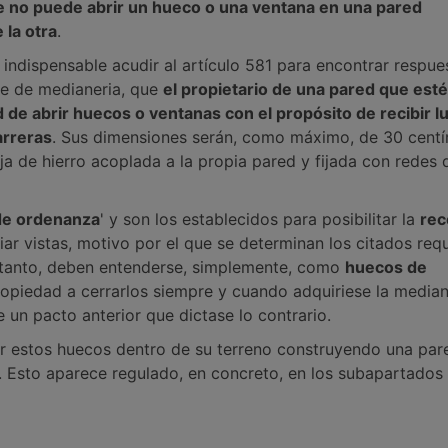
e no puede abrir un hueco o una ventana en una pared
 la otra
.
s indispensable acudir al artículo 581 para encontrar respue
re de medianeria, que
el propietario de una pared que esté
dad de abrir huecos o ventanas con el propósito de recibir l
arreras
. Sus dimensiones serán, como máximo, de 30 cent
a de hierro acoplada a la propia pared y fijada con redes 
de ordenanza
' y son los establecidos para posibilitar la
rec
r vistas, motivo por el que se determinan los citados requ
o tanto, deben entenderse, simplemente, como
huecos de
 propiedad a cerrarlos siempre y cuando adquiriese la median
e un pacto anterior que dictase lo contrario.
ir estos huecos dentro de su terreno construyendo una par
 Esto aparece regulado, en concreto, en los subapartados 