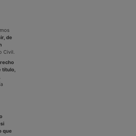
emos
ir, de
n
 Civil.
erecho
título,
.
ía
o
si
mo que