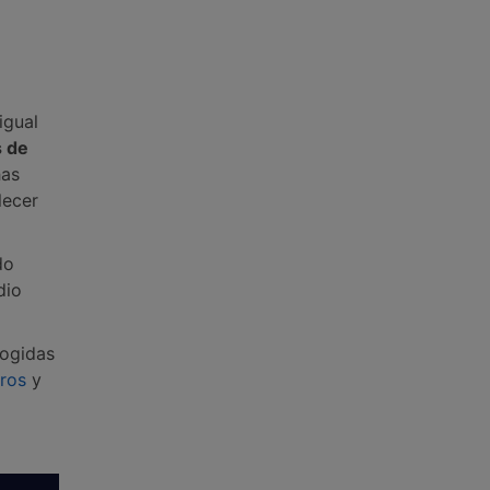
igual
s de
has
lecer
do
dio
cogidas
ros
y