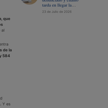
tarda en llegar la
demanda
23 de Julio de 2026
a, que
os
 al
entra
s de la
 y 584
ed
a
. Y es