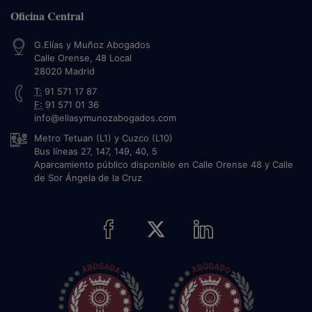
Oficina Central
G.Elías y Muñoz Abogados
Calle Orense, 48 Local
28020
Madrid
T:
91 571 17 87
F:
91 571 01 36
info@eliasymunozabogados.com
Metro Tetuan (L1) y Cuzco (L10)
Bus líneas 27, 147, 149, 40, 5
Aparcamiento público disponible en Calle Orense 48 y Calle
de Sor Ángela de la Cruz