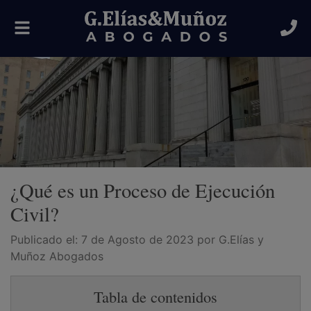
Alternar
navegación
¿Qué es un Proceso de Ejecución
Civil?
Publicado el:
7 de Agosto de 2023
por G.Elías y
Muñoz Abogados
Tabla de contenidos