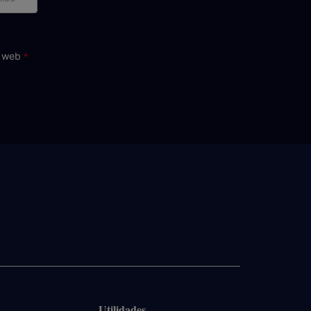
ctrónico
o web
Utilidades