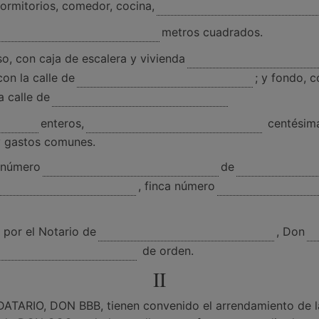
ormitorios, comedor, cocina,
metros cuadrados.
so, con caja de escalera y vivienda
con la calle de
; y fondo, 
a calle de
enteros,
centésimas
 y gastos comunes.
d número
de
, finca número
por el Notario de
, Don
de orden.
II
RIO, DON BBB, tienen convenido el arrendamiento de la v