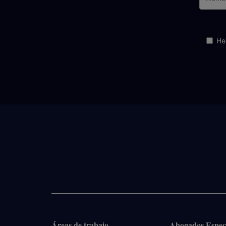
He
Áreas de trabajo
Abogados Especi