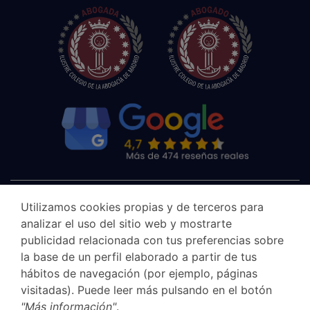
Utilizamos cookies propias y de terceros para
analizar el uso del sitio web y mostrarte
publicidad relacionada con tus preferencias sobre
la base de un perfil elaborado a partir de tus
hábitos de navegación (por ejemplo, páginas
visitadas). Puede leer más pulsando en el botón
"Más información"
.