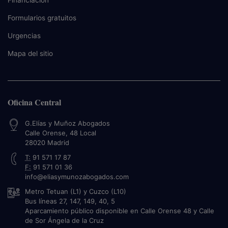
Financiación
Formularios gratuitos
Urgencias
Mapa del sitio
Oficina Central
G.Elías y Muñoz Abogados
Calle Orense, 48 Local
28020
Madrid
T:
91 571 17 87
F:
91 571 01 36
info@eliasymunozabogados.com
Metro Tetuan (L1) y Cuzco (L10)
Bus líneas 27, 147, 149, 40, 5
Aparcamiento público disponible en Calle Orense 48 y Calle
de Sor Ángela de la Cruz