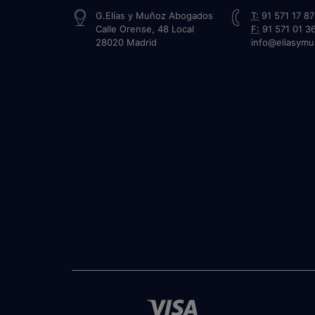
G.Elías y Muñoz Abogados
T:
91 571 17 87
Calle Orense, 48 Local
F:
91 571 01 3
28020
Madrid
info@eliasym