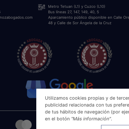
Metro Tetuan (L1) y Cuzco (L10)
6
Bus líneas 27, 147, 149, 40, 5
unozabogados.com
Aparcamiento público disponible en Calle Or
48 y Calle de Sor Ángela de la Cruz
Utilizamos cookies propias y de tercer
publicidad relacionada con tus prefere
de tus hábitos de navegación (por eje
en el botón
"Más información"
.