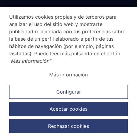
Utilizamos cookies propias y de terceros para
analizar el uso del sitio web y mostrarte
publicidad relacionada con tus preferencias sobre
la base de un perfil elaborado a partir de tus
hábitos de navegación (por ejemplo, páginas
visitadas). Puede leer más pulsando en el botón
"Más información"
.
Aviso legal
Más información
Canal Ético
Política de privacidad
Configurar
Política de cookies
Política de ventas y cancelación
Aceptar cookies
Política de protección de datos
Rechazar cookies
Copyright © 2026 G.Elías & Muñoz Abogados. Todos los derechos
reservados.
Diseño web:
FuturVia