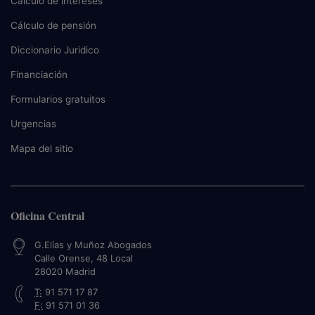
Cálculo de intereses
Cálculo de pensión
Diccionario Juridico
Financiación
Formularios gratuitos
Urgencias
Mapa del sitio
Oficina Central
G.Elías y Muñoz Abogados
Calle Orense, 48 Local
28020
Madrid
T:
91 571 17 87
F:
91 571 01 36