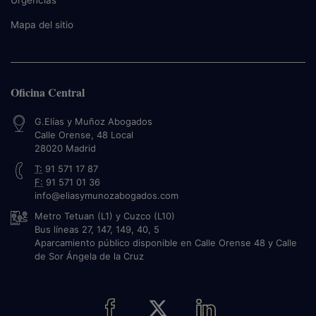
Urgencias
Mapa del sitio
Oficina Central
G.Elías y Muñoz Abogados
Calle Orense, 48 Local
28020
Madrid
T:
91 571 17 87
F:
91 571 01 36
info@eliasymunozabogados.com
Metro Tetuan (L1) y Cuzco (L10)
Bus líneas 27, 147, 149, 40, 5
Aparcamiento público disponible en Calle Orense 48 y Calle
de Sor Ángela de la Cruz