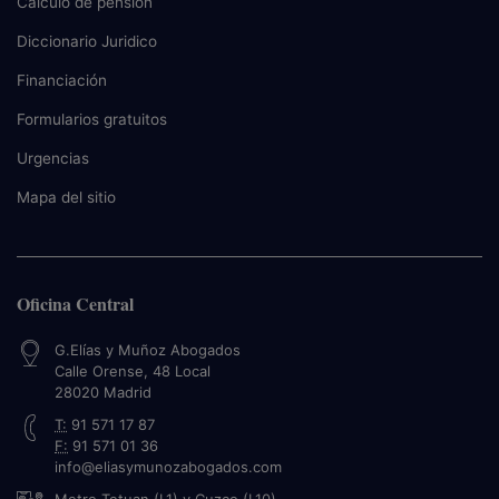
Cálculo de pensión
Diccionario Juridico
Financiación
Formularios gratuitos
Urgencias
Mapa del sitio
Oficina Central
G.Elías y Muñoz Abogados
Calle Orense, 48 Local
28020
Madrid
T:
91 571 17 87
F:
91 571 01 36
info@eliasymunozabogados.com