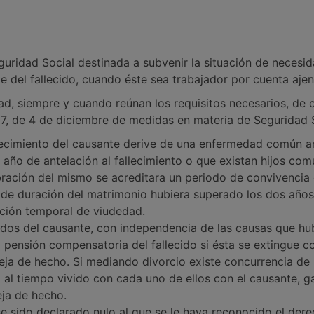
guridad Social destinada a subvenir la situación de neces
del fallecido, cuando éste sea trabajador por cuenta ajen
dad, siempre y cuando reúnan los requisitos necesarios, de 
7, de 4 de diciembre de medidas en materia de Seguridad S
lecimiento del causante derive de una enfermedad común ant
año de antelación al fallecimiento o que existan hijos comu
bración del mismo se acreditara un periodo de convivencia
e duración del matrimonio hubiera superado los dos años
ación temporal de viudedad.
ados del causante, con independencia de las causas que hu
 pensión compensatoria del fallecido si ésta se extingue co
ja de hecho. Si mediando divorcio existe concurrencia de 
 al tiempo vivido con cada uno de ellos con el causante, g
eja de hecho.
e sido declarado nulo al que se le haya reconocido el derec