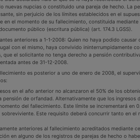
do nuevas nupcias o constituido una pareja de hecho. La p
sante, sin perjuicio de los límites establecidos en el supue
e en el momento de su fallecimiento, constituida mediante i
ocumento público (escritura pública) (art. 174.3 LGSS).
antes anteriores a 1-1-2008: Quien no haya podido causar 
yugal con el mismo, haya convivido ininterrumpidamente con
 que el solicitante no tenga derecho a pensión contributiva
sentada antes de 31-12-2008.
allecimiento es posterior a uno de enero de 2008, el supervi
tos:
esos en el año anterior no alcanzaron el 50% de los obteni
 pensión de orfandad. Alternativamente que los ingresos de
l momento del fallecimiento. Este límite se incrementará en
sobreviviente. Este requisito deberá concurrir tanto en e
mente anteriores al fallecimiento acreditados mediante c
pción en alguno de los registros de parejas de hecho o ha