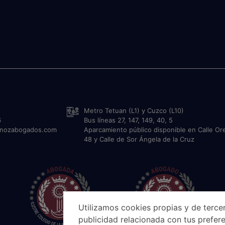
Metro Tetuan (L1) y Cuzco (L10)
6
Bus líneas 27, 147, 149, 40, 5
unozabogados.com
Aparcamiento público disponible en Calle Or
48 y Calle de Sor Ángela de la Cruz
Utilizamos cookies propias y de tercer
publicidad relacionada con tus prefere