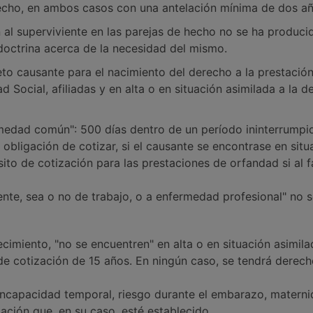
 hecho, en ambos casos con una antelación mínima de dos añ
 al superviviente en las parejas de hecho no se ha produci
doctrina acerca de la necesidad del mismo.
jeto causante para el nacimiento del derecho a la prestaci
 Social, afiliadas y en alta o en situación asimilada a la d
ermedad común": 500 días dentro de un período ininterrump
 obligación de cotizar, si el causante se encontrase en situ
sito de cotización para las prestaciones de orfandad si al f
dente, sea o no de trabajo, o a enfermedad profesional" no 
lecimiento, "no se encuentren" en alta o en situación asimil
e cotización de 15 años. En ningún caso, se tendrá derech
incapacidad temporal, riesgo durante el embarazo, maternid
ación que, en su caso, esté establecido.