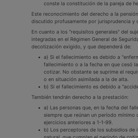
conste la constitución de la pareja de
Este reconocimiento del derecho a la pensión
discutido profusamente por jurisprudencia y 
En cuanto a los "requisitos generales" del su
integradas en el Régimen General de Seguridad
decotización exigido, y que dependerá de:
a) Si el fallecimiento es debido a "enf
fallecimiento o a la fecha en que cesó la
cotizar. No obstante se suprime el requi
o en situación asimilada a la de alta.
b) Si el fallecimiento es debido a "acci
También tendrán derecho a la prestación:
a) Las personas que, en la fecha del fal
siempre que reúnan un período mínimo d
ejercicios anteriores a 1-1-99.
b) Los perceptores de los subsidios de 
natural, que cumplan el período de cotiz