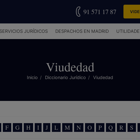
91 571 17 87
VID
SERVICIOS JURÍDICOS
DESPACHOS EN MADRID
UTILIDADE
Viudedad
Inicio
Diccionario Jurídico
Viudedad
F
G
H
I
J
L
M
N
O
P
Q
R
S