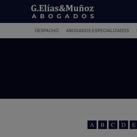
Menú
DESPACHO
ABOGADOS ESPECIALIZADOS
principal
A
B
C
D
E