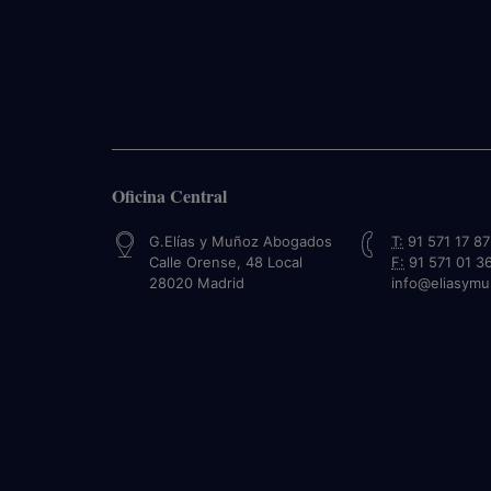
Oficina Central
G.Elías y Muñoz Abogados
T:
91 571 17 87
Calle Orense, 48 Local
F:
91 571 01 3
28020
Madrid
info@eliasym