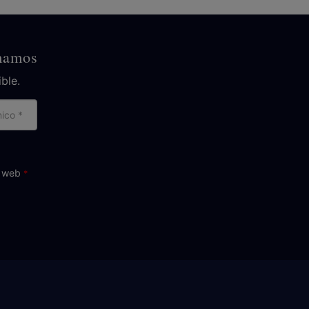
amamos
ble.
reo
ctrónico
o web