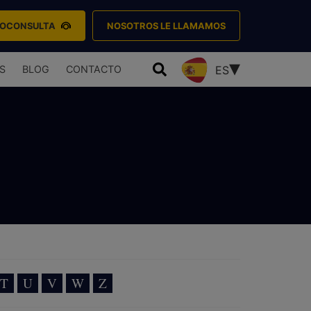
EOCONSULTA
NOSOTROS LE LLAMAMOS
S
BLOG
CONTACTO
ES
T
U
V
W
Z