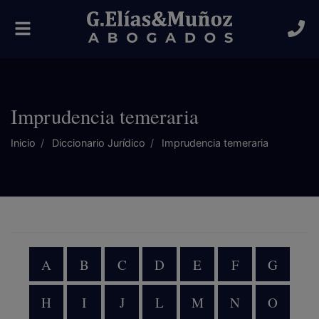
Alternar
navegación
Imprudencia temeraria
Inicio
Diccionario Jurídico
Imprudencia temeraria
A
B
C
D
E
F
G
H
I
J
L
M
N
O