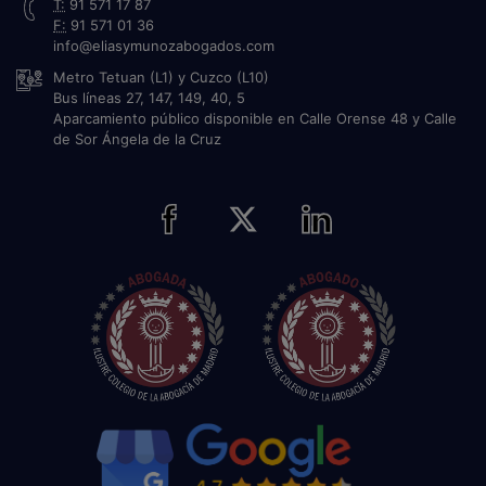
T:
91 571 17 87
F:
91 571 01 36
info@eliasymunozabogados.com
Metro Tetuan (L1) y Cuzco (L10)
Bus líneas 27, 147, 149, 40, 5
Aparcamiento público disponible en Calle Orense 48 y Calle
de Sor Ángela de la Cruz