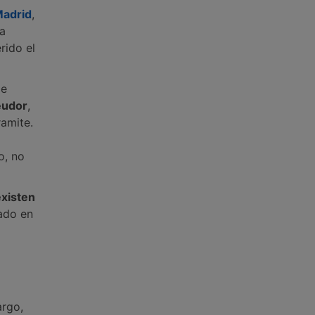
Madrid
,
la
rido el
de
eudor
,
ramite.
o, no
existen
ado en
argo,