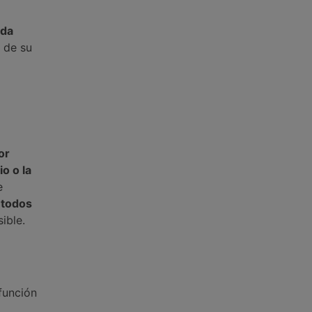
uda
 de su
l
or
o o la
e
 todos
ible.
función