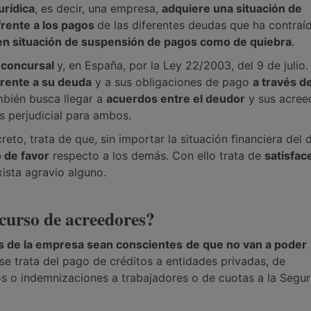
urídica
, es decir, una empresa,
adquiere una situación de
frente a los pagos
de las diferentes deudas que ha contraí
o en situación de suspensión de pagos como de quiebra
.
 concursal
y, en España, por la Ley 22/2003, del 9 de julio.
frente a su deuda
y a sus obligaciones de pago
a través d
mbién busca llegar a
acuerdos entre el deudor
y sus acree
s perjudicial para ambos.
reto, trata de que, sin importar la situación financiera del 
o de favor
respecto a los demás. Con ello trata de
satisface
ista agravio alguno.
ncurso de acreedores?
s de la empresa sean conscientes
de que no van a poder
 se trata del pago de créditos a entidades privadas, de
os o indemnizaciones a trabajadores o de cuotas a la Segu