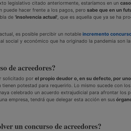
exto legislativo citado anteriormente, estaríamos en un
caso
ún puede hacer frente a los pagos, pero
sabe que en un fut
abla de
'insolvencia actual'
, que es aquella que ya se ha pr
ctual, es posible percibir un notable
incremento concurs
al social y económico que ha originado la pandemia son la
rso de acreedores?
r solicitado por
el propio deudor o, en su defecto, por uno
n tienen potestad para requerirlo. Lo mismo sucede con los
aya celebrado un acuerdo extrajudicial para afrontar los 
una empresa, tendrá que delegar esta acción en sus
órgan
olver un concurso de acreedores?