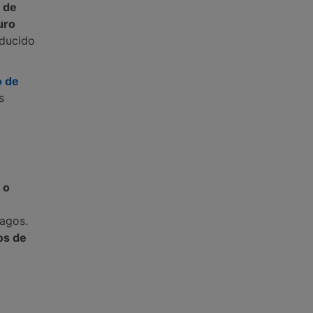
 de
uro
oducido
o de
s
 o
pagos.
os de