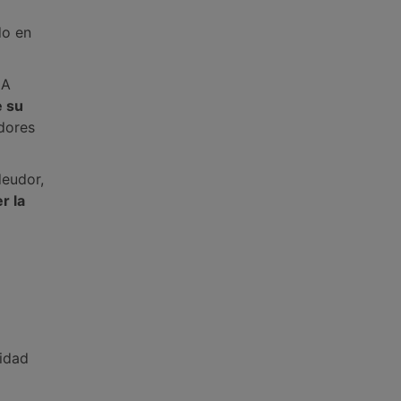
do en
 A
e su
dores
deudor,
r la
ridad