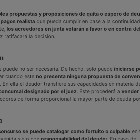
o
bles propuestas y proposiciones de quita o espero de de
 pagos realista
que pueda cumplir en base a la continuidad
te,
los acreedores en junta votarán a favor o en contra
de
 ratifacará la decisión.
ón
e puede no ser necesaria. De hecho, solo puede
iniciarse p
gar cuando este
no presenta ninguna propuesta de conveni
. En ella el deudor transfiere sus capacidades en materia d
concursal designado por el juez
. Este procederá a
vender
edores de forma proporcional la mayor parte de deuda pos
n
 concurso se puede catalogar como fortuito o culpable
en 
revenida sin o con
responsabilidad del deudo
r. En caso de