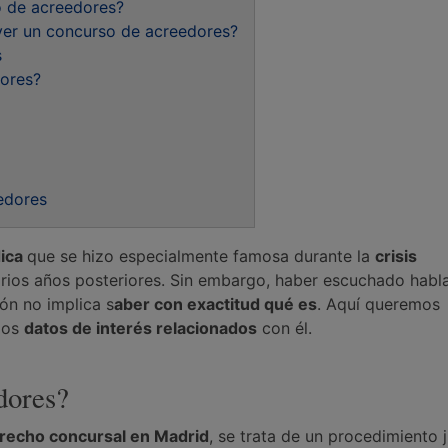
so de acreedores?
ver un concurso de acreedores?
s
dores?
edores
dica
que se hizo especialmente famosa durante la
crisis
rios años posteriores. Sin embargo, haber escuchado habla
ón no implica s
aber con exactitud qué es
. Aquí queremos
 los
datos de interés relacionados
con él.
dores?
echo concursal en Madrid
, se trata de un procedimiento j