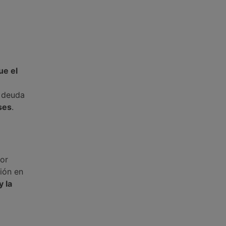
e el
a deuda
ses
.
or
ión en
y la