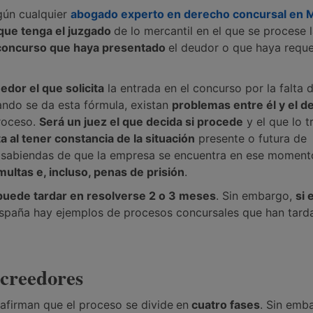
gún cualquier
abogado experto en derecho concursal en 
 que tenga el juzgado
de lo mercantil en el que se procese 
 concurso que haya presentado
el deudor o que haya reque
edor el que solicita
la entrada en el concurso por la falta 
ando se da esta fórmula, existan
problemas entre él y el d
roceso.
Será un juez el que decida si procede
y el que lo t
ta al tener constancia de la situación
presente o futura de
a sabiendas de que la empresa se encuentra en ese moment
multas e, incluso, penas de prisión
.
puede tardar en resolverse 2 o 3 meses
. Sin embargo,
si 
spaña hay ejemplos de procesos concursales que han tard
 acreedores
afirman que el proceso se divide
en
cuatro fases
. Sin emb