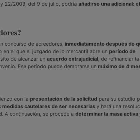
ey 22/2003, del 9 de julio, podría
añadirse una adicional: el
edores?
 en concurso de acreedores,
inmediatamente después de qu
o en el que el juzgado de lo mercantil abre un
período de
sito de alcanzar un
acuerdo extrajudicial
, de refinanciar l
onvenio. Ese período puede demorarse un
máximo de 4 me
ienzo con la
presentación de la solicitud
para su estudio p
s
medidas cautelares de ser necesarias
y hará una resoluc
d
. A continuación, se procede a
determinar la masa activa 