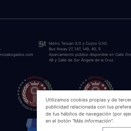
Metro Tetuan (L1) y Cuzco (L10)
6
Bus líneas 27, 147, 149, 40, 5
unozabogados.com
Aparcamiento público disponible en Calle Or
48 y Calle de Sor Ángela de la Cruz
Utilizamos cookies propias y de tercer
publicidad relacionada con tus prefere
de tus hábitos de navegación (por eje
en el botón
"Más información"
.