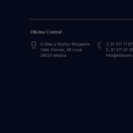
Oficina Central
G.Elías y Muñoz Abogados
T:
91 571 17 87
Calle Orense, 48 Local
F:
91 571 01 3
28020
Madrid
info@eliasym