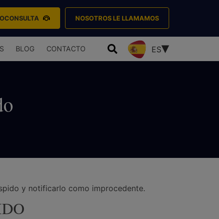
EOCONSULTA
NOSOTROS LE LLAMAMOS
S
BLOG
CONTACTO
ES
do
spido y notificarlo como improcedente.
IDO