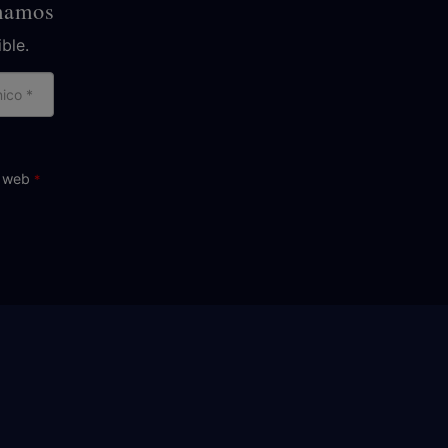
amamos
ble.
reo
ctrónico
o web