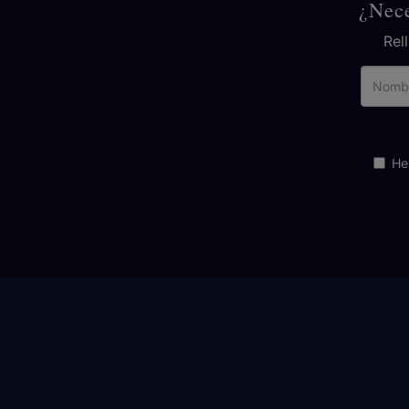
¿Nece
Rel
He