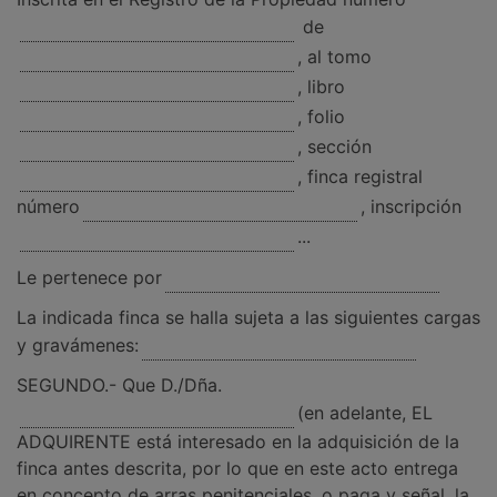
de
, al tomo
, libro
, folio
, sección
, finca registral
número
, inscripción
...
Le pertenece por
La indicada finca se halla sujeta a las siguientes cargas
y gravámenes:
SEGUNDO.- Que D./Dña.
(en adelante, EL
ADQUIRENTE está interesado en la adquisición de la
finca antes descrita, por lo que en este acto entrega
en concepto de arras penitenciales, o paga y señal, la