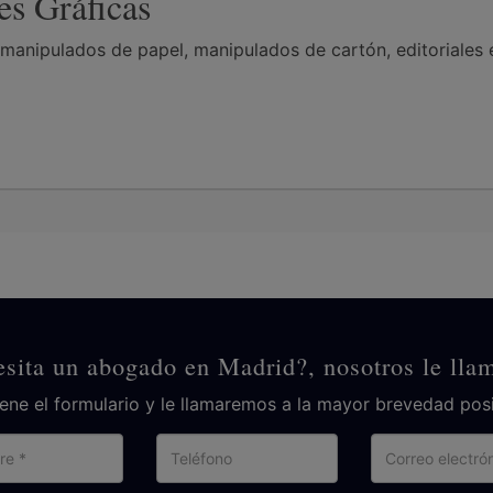
es Gráficas
 manipulados de papel, manipulados de cartón, editoriales e 
sita un abogado en Madrid?, nosotros le ll
lene el formulario y le llamaremos a la mayor brevedad posi
Nombre
Teléfono
Cor
ele