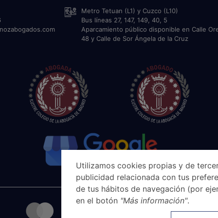
Metro Tetuan (L1) y Cuzco (L10)
6
Bus líneas 27, 147, 149, 40, 5
unozabogados.com
Aparcamiento público disponible en Calle Or
48 y Calle de Sor Ángela de la Cruz
Utilizamos cookies propias y de tercer
publicidad relacionada con tus prefere
de tus hábitos de navegación (por eje
en el botón
"Más información"
.