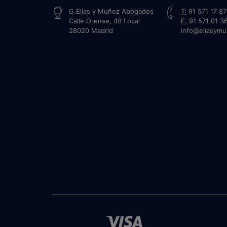
G.Elías y Muñoz Abogados
T:
91 571 17 87
Calle Orense, 48 Local
F:
91 571 01 3
28020
Madrid
info@eliasym