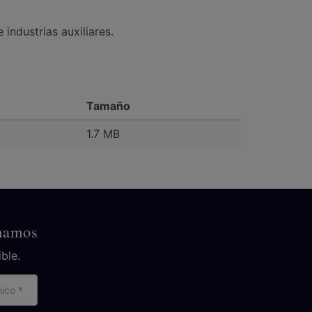
industrias auxiliares.
Tamaño
1.7 MB
amamos
ble.
reo
ctrónico